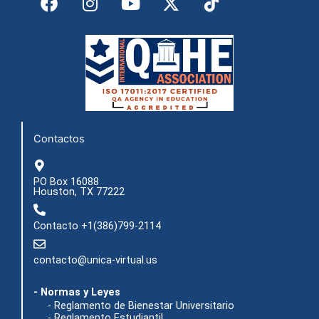
a
n
o
-
c
s
u
t
e
t
t
w
b
a
u
i
o
g
b
t
o
r
e
t
k
a
e
m
r
Contactos
PO Box 16088
Houston, TX 77222
Contacto +1(386)799-2114
contacto@unica-virtual.us
- Normas y Leyes
- Reglamento de Bienestar Universitario
- Reglamento Estudiantil