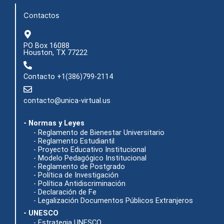
m
r
Contactos
PO Box 16088
Houston, TX 77222
Contacto +1(386)799-2114
contacto@unica-virtual.us
- Normas y Leyes
- Reglamento de Bienestar Universitario
- Reglamento Estudiantil
- Proyecto Educativo Institucional
- Modelo Pedagógico Institucional
- Reglamento de Postgrado
- Política de Investigación
- Política Antidiscriminación
- Declaración de Fe
- Legalización Documentos Públicos Extranjeros
- UNESCO
- Estrategia UNESCO