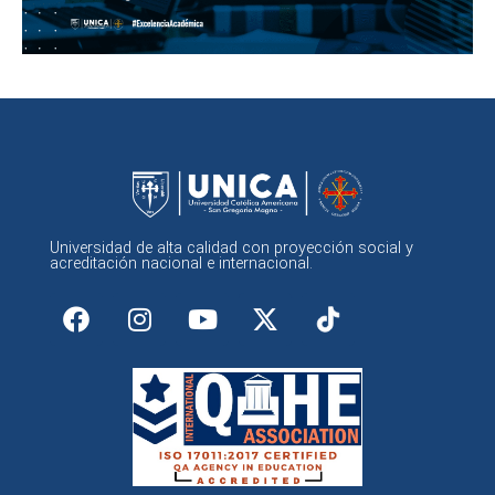
Universidad de alta calidad con proyección social y
acreditación nacional e internacional.
F
I
Y
X
a
n
o
-
c
s
u
t
e
t
t
w
b
a
u
i
o
g
b
t
o
r
e
t
k
a
e