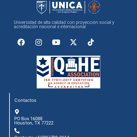
Universidad de alta calidad con proyección social y
acreditación nacional e internacional.
F
I
Y
X
a
n
o
-
c
s
u
t
e
t
t
w
b
a
u
i
o
g
b
t
o
r
e
t
k
a
e
m
r
Contactos
PO Box 16088
Houston, TX 77222