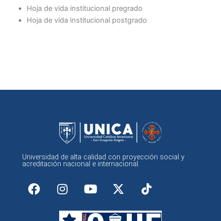
Hoja de vida institucional pregrado
Hoja de vida institucional postgrado
Universidad de alta calidad con proyección social y
acreditación nacional e internacional.
F
I
Y
X
a
n
o
-
c
s
u
t
e
t
t
w