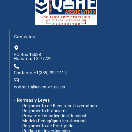
b
a
u
i
o
g
b
t
o
r
e
t
k
a
e
m
r
Contactos
PO Box 16088
Houston, TX 77222
Contacto +1(386)799-2114
contacto@unica-virtual.us
- Normas y Leyes
- Reglamento de Bienestar Universitario
- Reglamento Estudiantil
- Proyecto Educativo Institucional
- Modelo Pedagógico Institucional
- Reglamento de Postgrado
- Política de Investigación