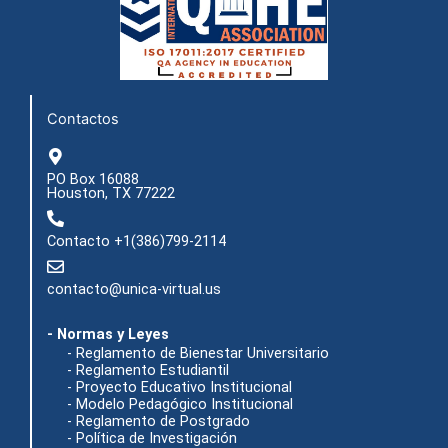
b
a
u
i
o
g
b
t
o
r
e
t
k
a
e
m
r
Contactos
PO Box 16088
Houston, TX 77222
Contacto +1(386)799-2114
contacto@unica-virtual.us
- Normas y Leyes
- Reglamento de Bienestar Universitario
- Reglamento Estudiantil
- Proyecto Educativo Institucional
- Modelo Pedagógico Institucional
- Reglamento de Postgrado
- Política de Investigación