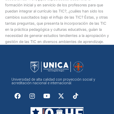
formación inicial y en servicio de los profesores para que
puedan integrar al currículo las TIC?, ¿cuáles han sido los
cambios suscitados bajo el influjo de las TIC? Éstas, y otras
tantas preguntas, que presenta la incorporación de las TIC
en la práctica pedagógica y culturas educativas, guían la
necesidad de generar estudios tendientes a la apropiación y
gestión de las TIC en diversos ambientes de aprendizaje.
Universidad de alta calidad con proyección social y
acreditación nacional e internacional.
F
I
Y
X
a
n
o
-
c
s
u
t
e
t
t
w