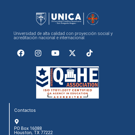
Universidad de alta calidad con proyección social y
acreditación nacional e internacional.
F
I
Y
X
a
n
o
-
c
s
u
t
e
t
t
w
b
a
u
i
o
g
b
t
o
r
e
t
k
a
e
m
r
Contactos
PO Box 16088
Houston, TX 77222