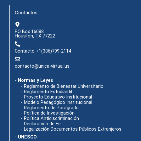
k
a
e
m
r
Contactos
PO Box 16088
Houston, TX 77222
Contacto +1(386)799-2114
contacto@unica-virtual.us
- Normas y Leyes
- Reglamento de Bienestar Universitario
- Reglamento Estudiantil
- Proyecto Educativo Institucional
- Modelo Pedagógico Institucional
- Reglamento de Postgrado
- Política de Investigación
- Política Antidiscriminación
- Declaración de Fe
- Legalización Documentos Públicos Extranjeros
- UNESCO