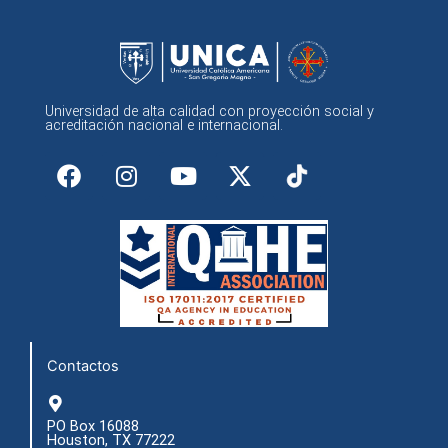
Universidad de alta calidad con proyección social y
acreditación nacional e internacional.
F
I
Y
X
a
n
o
-
c
s
u
t
e
t
t
w
b
a
u
i
o
g
b
t
o
r
e
t
k
a
e
m
r
Contactos
PO Box 16088
Houston, TX 77222