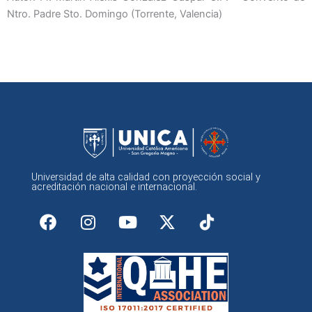
Ntro. Padre Sto. Domingo (Torrente, Valencia)
Universidad de alta calidad con proyección social y
acreditación nacional e internacional.
F
I
Y
X
a
n
o
-
c
s
u
t
e
t
t
w
b
a
u
i
o
g
b
t