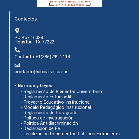
o
r
e
t
k
a
e
m
r
Contactos
PO Box 16088
Houston, TX 77222
Contacto +1(386)799-2114
contacto@unica-virtual.us
- Normas y Leyes
- Reglamento de Bienestar Universitario
- Reglamento Estudiantil
- Proyecto Educativo Institucional
- Modelo Pedagógico Institucional
- Reglamento de Postgrado
- Política de Investigación
- Política Antidiscriminación
- Declaración de Fe
- Legalización Documentos Públicos Extranjeros