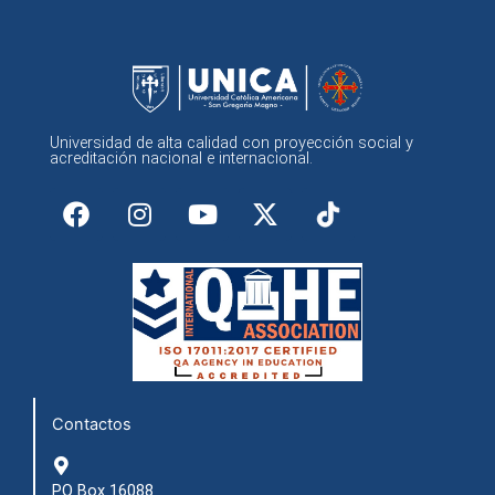
Universidad de alta calidad con proyección social y
acreditación nacional e internacional.
F
I
Y
X
a
n
o
-
c
s
u
t
e
t
t
w
b
a
u
i
o
g
b
t
o
r
e
t
k
a
e
m
r
Contactos
PO Box 16088