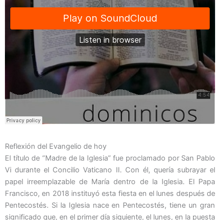
Reflexión del Evangelio de hoy
El título de “Madre de la Iglesia” fue proclamado por San Pablo
Vi durante el Concilio Vaticano II. Con él, quería subrayar el
papel irreemplazable de María dentro de la Iglesia. El Papa
Francisco, en 2018 instituyó esta fiesta en el lunes después de
Pentecostés. Si la Iglesia nace en Pentecostés, tiene un gran
significado que, en el primer día siguiente, el lunes, en la puesta