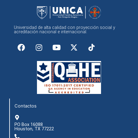
Universidad de alta calidad con proyección social y
acreditación nacional e internacional.
F
I
Y
X
a
n
o
-
c
s
u
t
e
t
t
w
b
a
u
i
o
g
b
t
o
r
e
t
k
a
e
m
r
Contactos
PO Box 16088
Houston, TX 77222