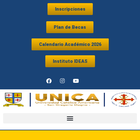
Ir
Inscripciones
al
contenido
Plan de Becas
Calendario Académico 2026
Instituto IDEAS
F
I
Y
a
n
o
c
s
u
e
t
t
b
a
u
o
g
b
o
r
e
k
a
m