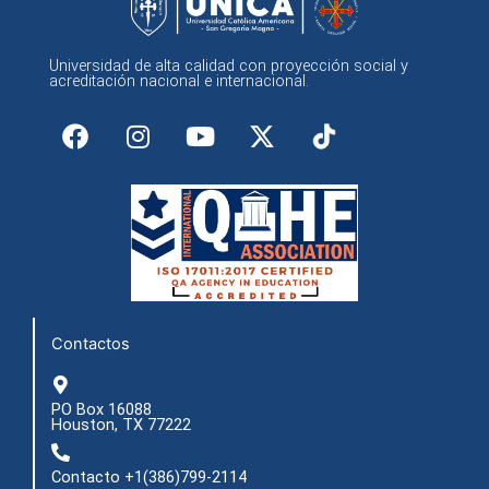
Universidad de alta calidad con proyección social y
acreditación nacional e internacional.
F
I
Y
X
a
n
o
-
c
s
u
t
e
t
t
w
b
a
u
i
o
g
b
t
o
r
e
t
k
a
e
m
r
Contactos
PO Box 16088
Houston, TX 77222
Contacto +1(386)799-2114