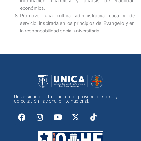
información financiera y análisis de viabilidad
económica.
Promover una cultura administrativa ética y de
servicio, inspirada en los principios del Evangelio y en
la responsabilidad social universitaria.
Universidad de alta calidad con proyección social y
acreditación nacional e internacional.
F
I
Y
X
a
n
o
-
c
s
u
t
e
t
t
w