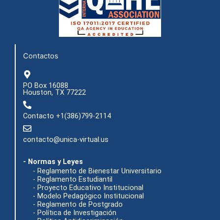
b
a
u
i
o
g
b
t
o
r
e
t
k
a
e
m
r
Contactos
PO Box 16088
Houston, TX 77222
Contacto +1(386)799-2114
contacto@unica-virtual.us
- Normas y Leyes
- Reglamento de Bienestar Universitario
- Reglamento Estudiantil
- Proyecto Educativo Institucional
- Modelo Pedagógico Institucional
- Reglamento de Postgrado
- Política de Investigación