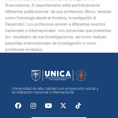
financiadores. El departamento edita periódicamente
diferentes publicaciones de sus profesores (libros, revistas
como Psicología desde el América, Investigación &
Desarrollo). Los profesores asisten a diferentes eventos
nacionales e internacionales con ponencias que presentan
los resultados de sus investigaciones, así como realizan
pasantías Internacionales de Investigación o como
profesores invitados.
Universidad de alta calidad con proyección social y
acreditación nacional e internacional.
F
I
Y
X
a
n
o
-
c
s
u
t