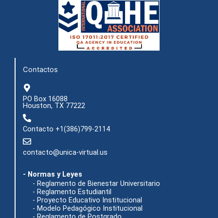
e
t
t
w
b
a
u
i
o
g
b
t
o
r
e
t
k
a
e
m
r
Contactos
PO Box 16088
Houston, TX 77222
Contacto +1(386)799-2114
contacto@unica-virtual.us
- Normas y Leyes
- Reglamento de Bienestar Universitario
- Reglamento Estudiantil
- Proyecto Educativo Institucional
- Modelo Pedagógico Institucional
- Reglamento de Postgrado