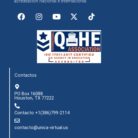
acreditación nacional e internacional.
F
I
Y
X
a
n
o
-
c
s
u
t
e
t
t
w
b
a
u
i
o
g
b
t
o
r
e
t
k
a
e
m
r
Contactos
PO Box 16088
Houston, TX 77222
Contacto +1(386)799-2114
contacto@unica-virtual.us