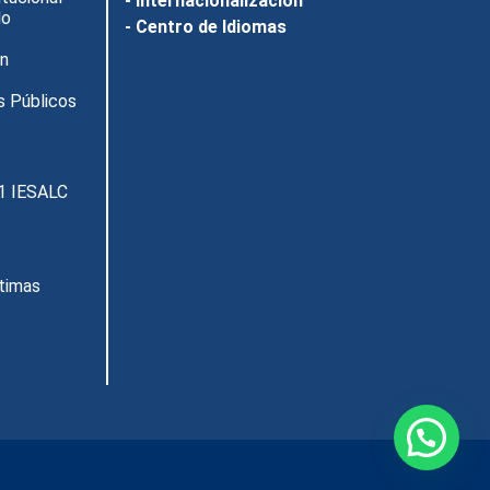
- Internacionalización
do
- Centro de Idiomas
ón
s Públicos
1 IESALC
ctimas