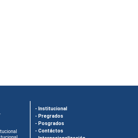
- Institucional
r
- Pregrados
- Posgrados
- Contáctos
tucional
tucional