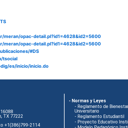
UTS
du.ar/meran/opac-detail.pl?id1=4628&id2=5600
du.ar/meran/opac-detail.pl?id1=4628&id2=5600
/publicaciones/#DS
/tsocial
odig/es/inicio/inicio.do
- Normas y Leyes
- Reglamento de Bienesta
Universitario
 16088
n, TX 77222
- Reglamento Estudiantil
- Proyecto Educativo Insti
to +1(386)799-2114
- Modelo Pedagógico Insti