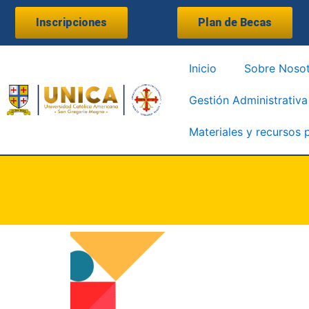
Ir
Inscripciones
Plan de Becas
al
contenido
Inicio
Sobre Noso
Gestión Administrativa
Materiales y recursos 