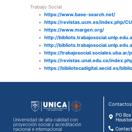
Trabajo Social
https://www.base-search.net/
https://revistas.ucm.es/index.php/C
https://www.margen.org/
http://bibliots.trabajosocial.unlp.e
http://bibliots.trabajosocial.unlp.e
https://trabajosocial.sociales.uba.ar
https://revistas.unal.edu.co/index.php
https://bibliotecadigital.aecid.es/bibli
Contactos
PO Box
Universidad de alta calidad con
Housto
proyección social y acreditación
Contac
nacional e internacional.