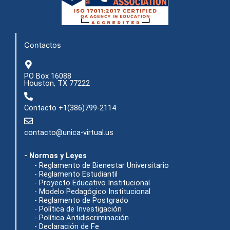
o
g
b
t
o
r
e
t
k
a
e
m
r
Contactos
PO Box 16088
Houston, TX 77222
Contacto +1(386)799-2114
contacto@unica-virtual.us
- Normas y Leyes
- Reglamento de Bienestar Universitario
- Reglamento Estudiantil
- Proyecto Educativo Institucional
- Modelo Pedagógico Institucional
- Reglamento de Postgrado
- Política de Investigación
- Política Antidiscriminación
- Declaración de Fe