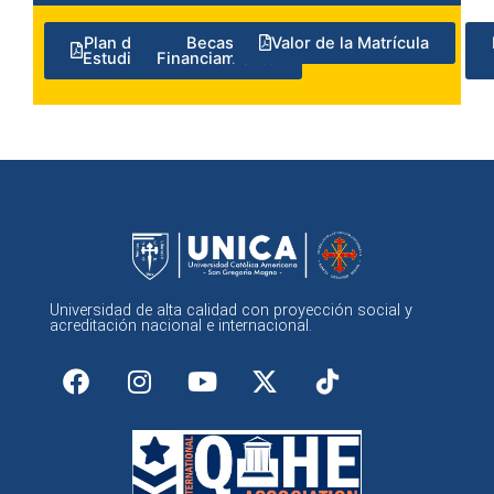
Plan de
Becas y
Valor de la Matrícula
Estudio
Financiamiento
Universidad de alta calidad con proyección social y
acreditación nacional e internacional.
F
I
Y
X
a
n
o
-
c
s
u
t
e
t
t
w
b
a
u
i