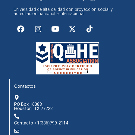
Universidad de alta calidad con proyección social y
acreditación nacional e internacional.
F
I
Y
X
a
n
o
-
c
s
u
t
e
t
t
w
b
a
u
i
o
g
b
t
o
r
e
t
k
a
e
m
r
Contactos
PO Box 16088
Houston, TX 77222
Contacto +1(386)799-2114