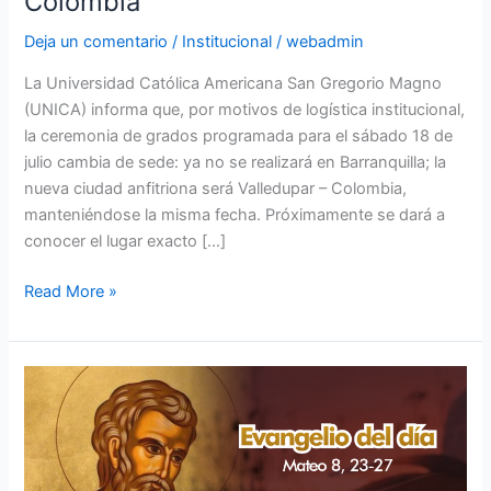
Colombia
Colombia
Deja un comentario
/
Institucional
/
webadmin
La Universidad Católica Americana San Gregorio Magno
(UNICA) informa que, por motivos de logística institucional,
la ceremonia de grados programada para el sábado 18 de
julio cambia de sede: ya no se realizará en Barranquilla; la
nueva ciudad anfitriona será Valledupar – Colombia,
manteniéndose la misma fecha. Próximamente se dará a
conocer el lugar exacto […]
Read More »
Lectura
del
Santo
Evangelio
según