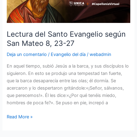
San
Mateo
8,
23-
Lectura del Santo Evangelio según
27
San Mateo 8, 23-27
Deja un comentario
/
Evangelio del día
/
webadmin
En aquel tiempo, subió Jesús a la barca, y sus discípulos lo
siguieron. En esto se produjo una tempestad tan fuerte,
que la barca desaparecía entre las olas; él dormía. Se
acercaron y lo despertaron gritándole:«¡Señor, sálvanos,
que perecemos!». Él les dice:«¿Por qué tenéis miedo,
hombres de poca fe?». Se puso en pie, increpó a
Read More »